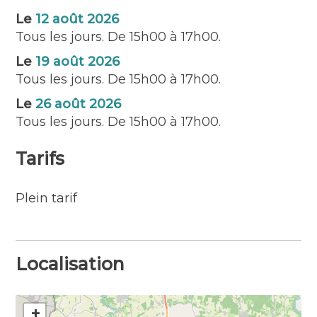
Le
12 août 2026
– Les mercredis 8 et 15 juillet (s’inscrivent
Tous les jours. De 15h00 à 17h00.
également dans le cadre du Festival du livre
pour la jeunesse qui a pour thème « Nos
Le
19 août 2026
petits et grands héros »), 22 et 29 juillet
Tous les jours. De 15h00 à 17h00.
au Parc Nelson Mandela – Dulcie September
Le
26 août 2026
– Les mercredis 5, 12, 19 et 26 août au
Tous les jours. De 15h00 à 17h00.
parc du Plessis.
Tarifs
À bientôt au soleil (on espère) et avec
Gédéon !
Plein tarif
Localisation
+