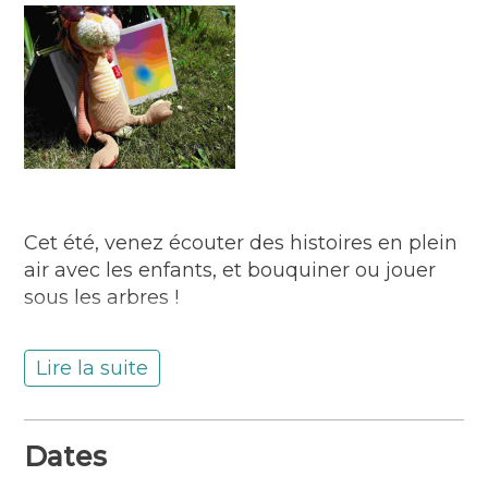
Cet été, venez écouter des histoires en plein
air avec les enfants, et bouquiner ou jouer
sous les arbres !
Livres pop-up ou « kamishibaïs », comptines
ou histoires drôles, revues et BD, et même
Lire la suite
livres-jeux à manipuler et jeux de société : il
y en aura pour tous les goûts et tous les
âges.
Dates
On vous donne rendez-vous de 15 h à 17 h :