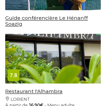
Guide conférencière Le Hénanff
Soazig
7.8
Restaurant l'Alhambra
LORIENT
À partir de
16.90€
- Menu adulte