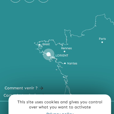
Comment venir ?
Carte du territoire
This site uses cookies and gives you control
over what you want to activate
MENTIONS LÉGALES
PLAN DU SITE