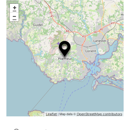
+
−
| Map data ©
Leaflet
OpenStreetMap contributors