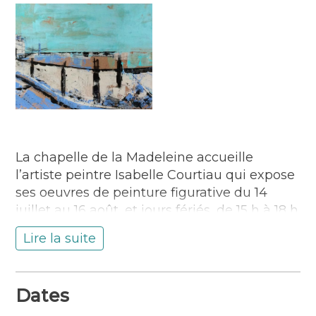
La chapelle de la Madeleine accueille
l’artiste peintre Isabelle Courtiau qui expose
ses oeuvres de peinture figurative du 14
juillet au 16 août, et jours fériés, de 15 h à 18 h
30. Ouvert mardi 14 juillet. Renseignements :
Lire la suite
www.lorientbretagnesudtourisme.fr, 02 97
84 78 00. Du mardi 14 juillet au dimanche 16
août, de 15 h à 18 h 30, chapelle La
Dates
Madeleine, Guidel. Gratuit.