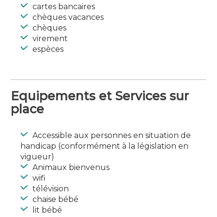
Type :
cartes bancaires
Gîtes d’étape et de séjour
chèques vacances
chèques
Langues parlées : Anglais, Allemand
virement
espèces
Equipements et Services sur
place
Accessible aux personnes en situation de
handicap (conformément à la législation en
vigueur)
Animaux bienvenus
wifi
télévision
chaise bébé
lit bébé