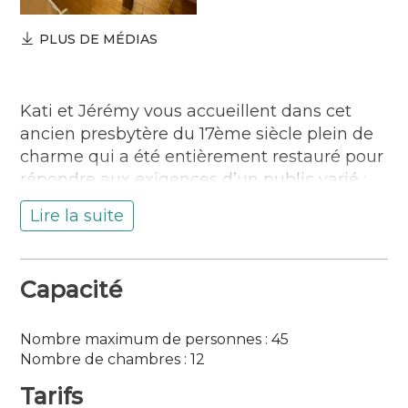
PLUS DE MÉDIAS
Kati et Jérémy vous accueillent dans cet
ancien presbytère du 17ème siècle plein de
charme qui a été entièrement restauré pour
répondre aux exigences d’un public varié :
Individuels, familles et groupes, scolaires,
Lire la suite
séminaires, randonneurs et cyclistes.
L’ensemble des hébergements dispose d’un
total de 45 couchages répartis sur 2 Gîtes.
Capacité
Le Grand Gîte, d’une surface de 384 m²,
dispose de 36 couchages qui composent 9
chambres de 2 à 9 lits avec sanitaires
Nombre maximum de personnes : 45
Nombre de chambres : 12
privatifs (lavabo, douche et WC) sur 3
niveaux. Dans les espaces communs situés
Tarifs
au rez-de-chaussée se trouvent une salle à