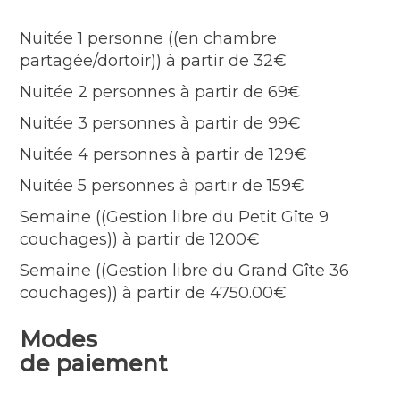
manger d’environ 100 m² avec cheminée
Nuitée 1 personne ((en chambre
ouverte, poutres et pierres apparentes, le
partagée/dortoir)) à partir de 32€
petit salon avec télévision, une bibliothèque
et ludothèque, ainsi qu’un office équipé. Le
Nuitée 2 personnes à partir de 69€
Petit Gîte, d’une surface de 74 m² est
Nuitée 3 personnes à partir de 99€
composé de 9 couchages répartis sur 2
Nuitée 4 personnes à partir de 129€
niveaux en 3 chambres avec sanitaires
(lavabo, douche et WC) dont une accessible
Nuitée 5 personnes à partir de 159€
PMR située au RDC et d’une pièce de vie
Semaine ((Gestion libre du Petit Gîte 9
avec cuisine ouverte et cheminée. Un jardin
couchages)) à partir de 1200€
clos et verdoyant de 1000 m2 vous fera
profiter de jolis extérieurs et un abri à vélo
Semaine ((Gestion libre du Grand Gîte 36
fermé est à votre disposition.
couchages)) à partir de 4750.00€
Vous pouvez louer un lit dans une chambre
partagée, une chambre privative, ou
Modes
réserver les 2 gîtes pour les plus grands
de paiement
évènements.