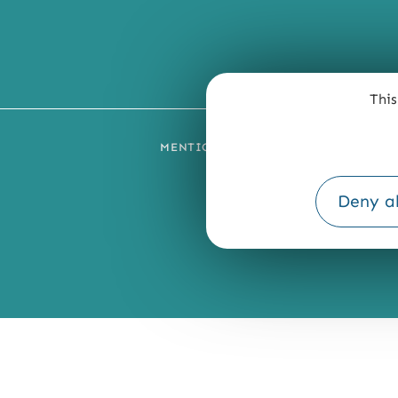
This
MENTIONS LÉGALES
PLAN DU SI
Deny al