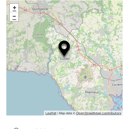
+
−
| Map data ©
Leaflet
OpenStreetMap contributors