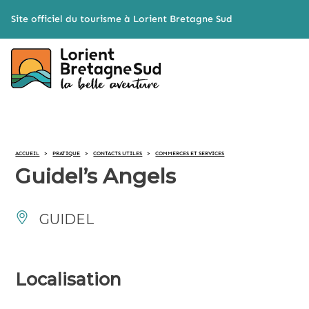
Cookies management panel
Site officiel du tourisme à Lorient Bretagne Sud
ACCUEIL
>
PRATIQUE
>
CONTACTS UTILES
>
COMMERCES ET SERVICES
Guidel’s Angels
GUIDEL
Localisation