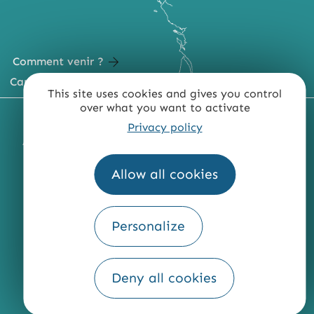
Comment venir ?
Carte du territoire
This site uses cookies and gives you control
over what you want to activate
MENTIONS LÉGALES
PLAN DU SITE
Privacy policy
ACCESSIBILITÉ : NON CONFORME
PRESSE
PRO
QUI SOMMES-NOUS ?
Allow all cookies
Personalize
Fourni par
Traduction
Deny all cookies