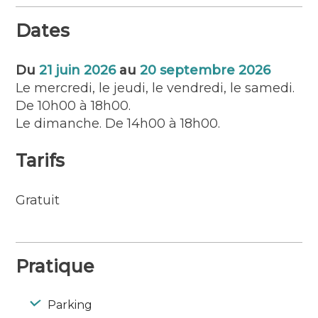
L’impression première des œuvres de YOON
Dates
JI-EUN est celle d’un monde abstrait, mais il
suffit de regarder de plus près les fragments
pour y voir un détail de paysages,
Du
21 juin 2026
au
20 septembre 2026
d’architecture, de corps, d’objets du
Le mercredi, le jeudi, le vendredi, le samedi.
quotidien, de tableau ancien, une lune
De 10h00 à 18h00.
déclinante, voire des mots…Mille récits se
Le dimanche. De 14h00 à 18h00.
déploient portés par une luminosité
insistante et un cycle sans fin.
Tarifs
Gratuit
Pratique
Parking