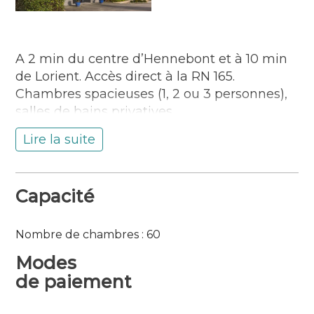
A 2 min du centre d’Hennebont et à 10 min
de Lorient. Accès direct à la RN 165.
Chambres spacieuses (1, 2 ou 3 personnes),
salles de bains privatives.
Accès Wifi. Parking privé et gratuit. Petit-
Lire la suite
déjeuner buffet à volonté. Local vélo. Accès
24h/24.
Langues parlées : Anglais, Espagnol
Capacité
Nombre de chambres : 60
Modes
de paiement