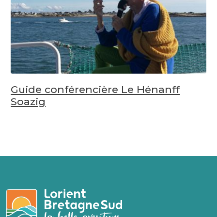
Guide conférencière Le Hénanff
Soazig