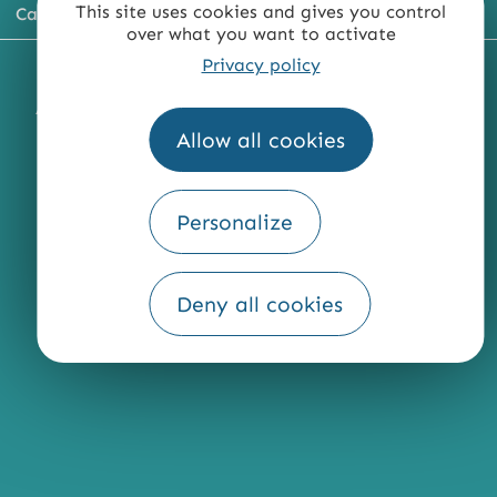
This site uses cookies and gives you control
Carte du territoire
over what you want to activate
Privacy policy
MENTIONS LÉGALES
PLAN DU SITE
ACCESSIBILITÉ : NON CONFORME
PRESSE
PRO
Allow all cookies
QUI SOMMES-NOUS ?
Personalize
Fourni par
Deny all cookies
Traduction