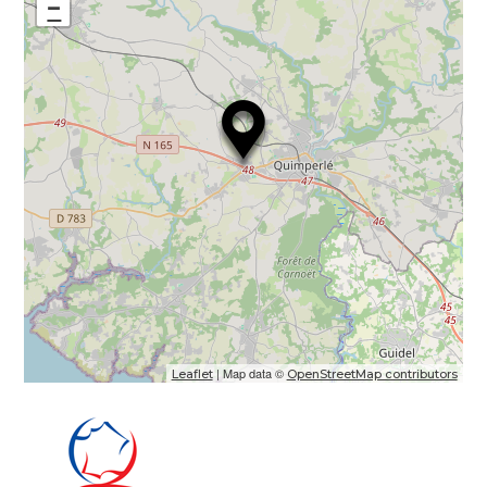
−
| Map data ©
Leaflet
OpenStreetMap contributors