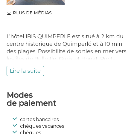
PLUS DE MÉDIAS
L’hôtel IBIS QUIMPERLE est situé à 2 km du
centre historique de Quimperlé et à 10 min
des plages. Possibilité de sorties en mer vers
les îles de Belle-Ile, Groix et Houat. Pont-
Aven, Concarneau et Lorient ne sont qu’à 20
Lire la suite
min.
L’hôtel dispose de 51 chambres climatisées,
2 salles de séminaires modulables, d’un bar
Modes
rendez-vous ouvert 24h/24, d’un parking
de paiement
privé ainsi qu’un accès wifi gratuit.
Langues parlées : Anglais, Espagnol
cartes bancaires
chèques vacances
chèques