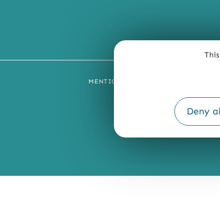
This
MENTIONS LÉGALES
PLAN DU SI
Deny al