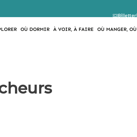
Billetter
PLORER
OÙ DORMIR
À VOIR, À FAIRE
OÙ MANGER, OÙ
êcheurs