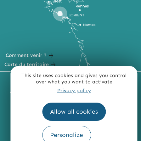
Comment venir ?
Carte du territoire
This site uses cookies and gives you control
MENTIONS LÉGALES
PLAN DU SITE
over what you want to activate
Privacy policy
ACCESSIBILITÉ : NON CONFORME
PRESSE
PRO
QUI SOMMES-NOUS ?
Allow all cookies
Personalize