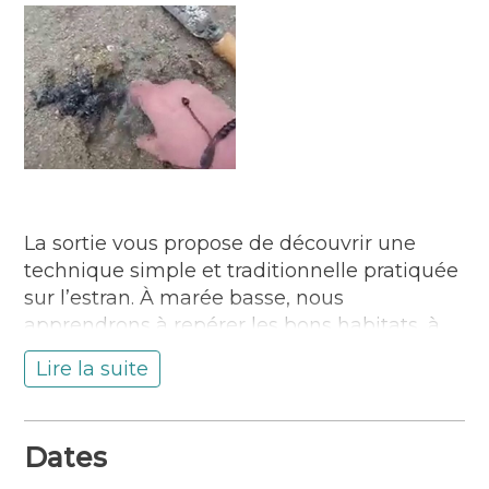
La sortie vous propose de découvrir une
technique simple et traditionnelle pratiquée
sur l’estran. À marée basse, nous
apprendrons à repérer les bons habitats, à
utiliser la cuillère avec précision et à récolter
Lire la suite
dans le respect des tailles et de la
réglementation. Une activité conviviale pour
mieux comprendre le littoral et ses
Dates
ressources, tout en adoptant une démarche