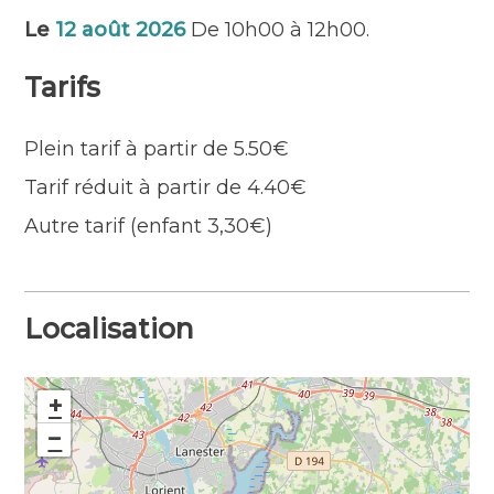
responsable.
Le
12 août 2026
De 10h00 à 12h00.
Prévoir des bottes ou chaussures d’eau et si
possible une cuillère à soupe solide.
Tarifs
Sortie annulée en cas d’interdiction de
pêche à pied.
Plein tarif à partir de 5.50€
Tarif réduit à partir de 4.40€
Autre tarif (enfant 3,30€)
Localisation
+
−