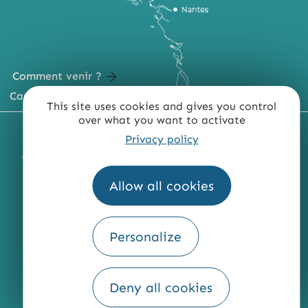
Comment venir ?
Carte du territoire
This site uses cookies and gives you control
over what you want to activate
MENTIONS LÉGALES
PLAN DU SITE
Privacy policy
ACCESSIBILITÉ : NON CONFORME
PRESSE
PRO
QUI SOMMES-NOUS ?
Allow all cookies
Personalize
Fourni par
Traduction
Deny all cookies