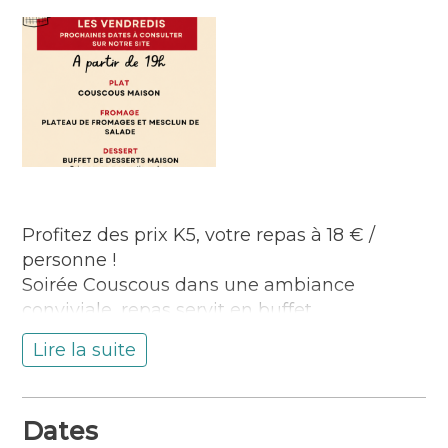
Profitez des prix K5, votre repas à 18 € /
personne !
Soirée Couscous dans une ambiance
conviviale, repas servit en buffet
Au programme comme à la maison :
Lire la suite
couscous maison, plateaux de fromages et
dessert au choix
Boissons à la carte et possibilité de danser
Dates
sur notre playlist selon l’ambiance de la salle