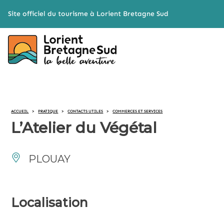
Cookies management panel
Site officiel du tourisme à Lorient Bretagne Sud
ACCUEIL
>
PRATIQUE
>
CONTACTS UTILES
>
COMMERCES ET SERVICES
L’Atelier du Végétal
PLOUAY
Localisation