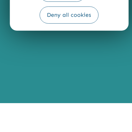
Fourni par
Deny all cookies
Traduction