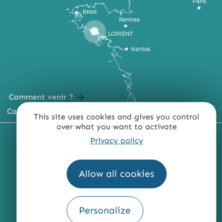
Comment venir ?
Carte du territoire
This site uses cookies and gives you control
over what you want to activate
MENTIONS LÉGALES
PLAN DU SITE
Privacy policy
ACCESSIBILITÉ : NON CONFORME
PRESSE
PRO
QUI SOMMES-NOUS ?
Allow all cookies
Personalize