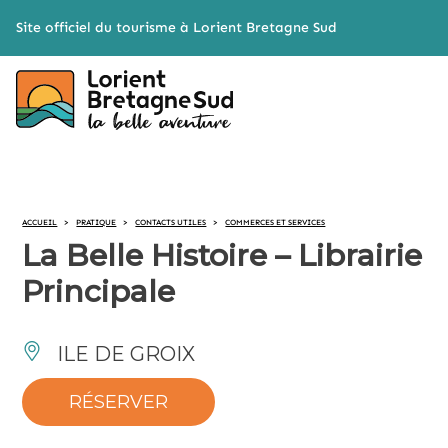
Cookies management panel
Site officiel du tourisme à Lorient Bretagne Sud
ACCUEIL
>
PRATIQUE
>
CONTACTS UTILES
>
COMMERCES ET SERVICES
La Belle Histoire – Librairie
Principale
ILE DE GROIX
RÉSERVER