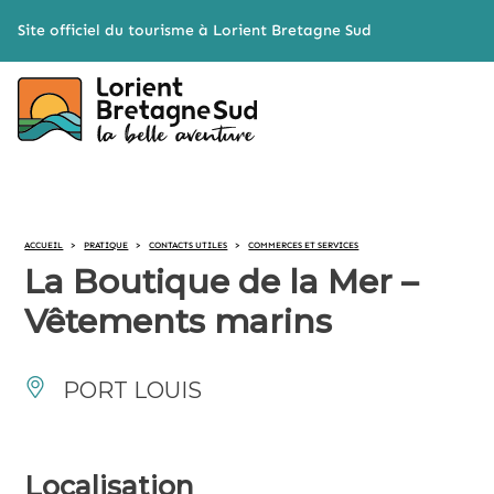
Cookies management panel
Site officiel du tourisme à Lorient Bretagne Sud
ACCUEIL
>
PRATIQUE
>
CONTACTS UTILES
>
COMMERCES ET SERVICES
La Boutique de la Mer –
Vêtements marins
PORT LOUIS
Localisation