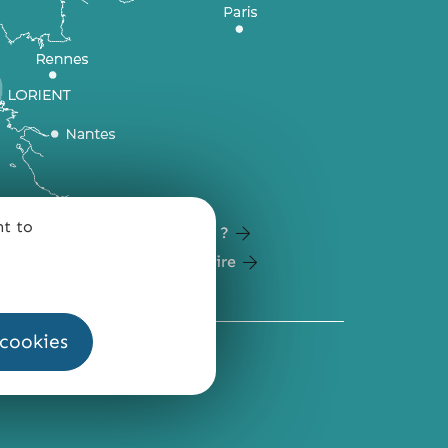
nt to
Comment venir ?
Carte du territoire
 cookies
QUI SOMMES-NOUS ?