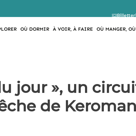
Billetter
PLORER
OÙ DORMIR
À VOIR, À FAIRE
OÙ MANGER, OÙ
 jour », un circui
pêche de Keroma