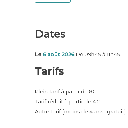
– Visite du port de pêche et ses crié
quai.
– Découverte du système des ventes
de vente)
Dates
– Visite d’un atelier de marée ou le
expédié (possibilité d’accès à une po
Départ assuré à partir de 6 personne
Le
6 août 2026
De 09h45 à 11h45.
Circuit en partie abrité pouvant êtr
Tarifs
Adultes et enfants (tous âges).
Accessibilité : Marche séquencée : 
position semi-assise. Terrain plat 
Plein tarif à partir de 8€
Handicap moteur
Tarif réduit à partir de 4€
Autre tarif (moins de 4 ans : gratuit)