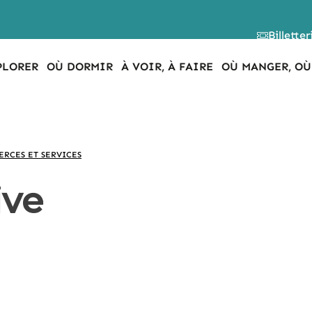
Billetter
PLORER
OÙ DORMIR
À VOIR, À FAIRE
OÙ MANGER, OÙ
RCES ET SERVICES
ive