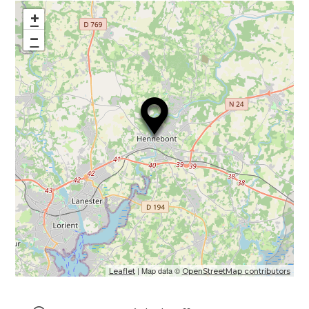
+
−
| Map data ©
Leaflet
OpenStreetMap contributors