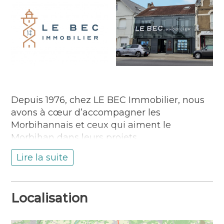
Depuis 1976, chez LE BEC Immobilier, nous
avons à cœur d’accompagner les
Morbihannais et ceux qui aiment le
Morbihan dans leurs projets.
Installée dans la partie ouest de Lanester,
Lire la suite
notre agence LE BEC Immobilier intègre
tous les métiers et les expertises de
l’immobilier : Habitation, Gestion/location,
Localisation
Entreprise, Commerce, Promotion.
Nous sommes là pour vous écouter et vous