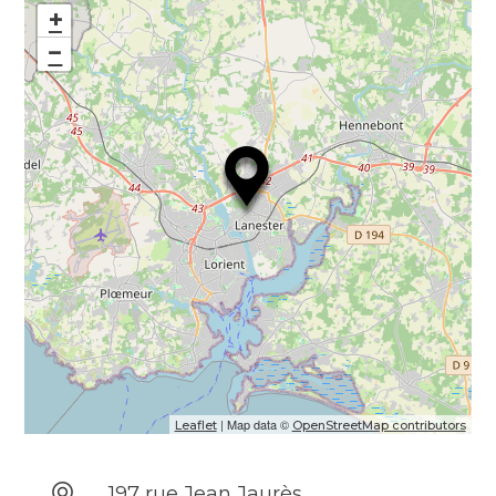
+
accompagner dans vos projets. Entrons en
−
contact pour en discuter !
Commerce
Agence immobilière
| Map data ©
Leaflet
OpenStreetMap contributors
197 rue Jean Jaurès