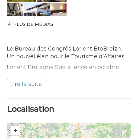
PLUS DE MÉDIAS
Le Bureau des Congrès Lorient BtoBreizh :
Un nouvel élan pour le Tourisme d’Affaires.
Lorient Bretagne Sud a lancé en octobre
2024 le Bureau des Congrès Lorient
BtoBreizh. Ce bureau incarne la volonté de
Lire la suite
structurer et de dynamiser l’offre
événementielle du territoire. Déjà fort de
près de 40 adhérents, il rassemble des
Localisation
prestataires très variés : lieux, hôtels,
traiteurs, agences, activités, animations,
illustrant la richesse et la diversité de l’offre
+
locale.