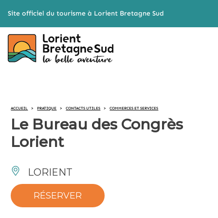
Cookies management panel
Site officiel du tourisme à Lorient Bretagne Sud
ACCUEIL
>
PRATIQUE
>
CONTACTS UTILES
>
COMMERCES ET SERVICES
Le Bureau des Congrès
Lorient
LORIENT
RÉSERVER