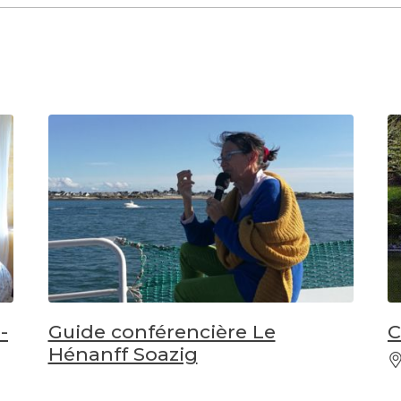
-
Guide conférencière Le
C
Hénanff Soazig