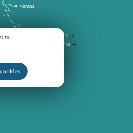
Comment venir ?
nt to
Carte du territoire
 cookies
QUI SOMMES-NOUS ?