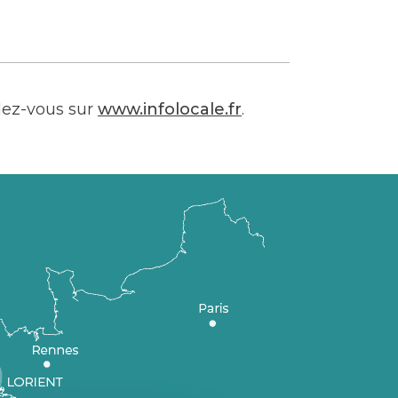
dez-vous sur
www.infolocale.fr
.