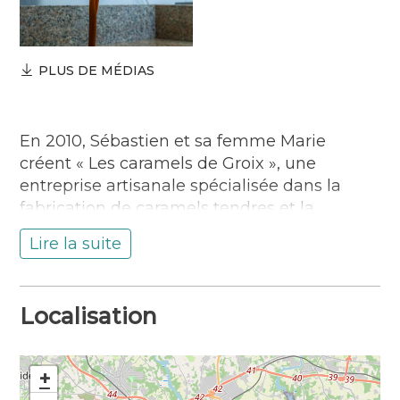
PLUS DE MÉDIAS
En 2010, Sébastien et sa femme Marie
créent « Les caramels de Groix », une
entreprise artisanale spécialisée dans la
fabrication de caramels tendres et la
confiserie d’antan: guimauves aux parfums
Lire la suite
délicats, nougats, oranges confites, fruits
secs caramélisés…
Sébastien met un point d’honneur à utiliser
Localisation
des matières premières, issues, le plus
possible, de sa région, la Bretagne.
Au printemps 2025, ils ouvrent une nouvelle
+
boutique à Port Louis. C’est l’occasion pour