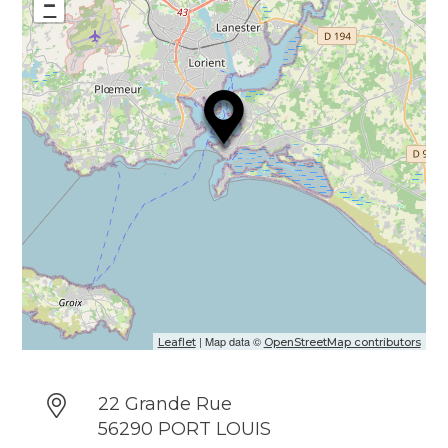
−
Sébastien de revenir à son premier métier,
chocolatier, grâce à un laboratoire spacieux
situé à l’arrière boutique, garantissant une
fabrication locale et lui donnant ainsi
l’occasion lors de visites de partager sa
passion avec ses clients :
» Ce que j’aime par dessus tout c’est
surprendre en faisant gouter mes produits.
Faire gouter, c’est souvent plus efficace que
des mots ! «
Venez découvrir par vous mêmes sa
gamme de caramels et de chocolats, et
surtout, n’hésitez pas à goûter la spécialité
| Map data ©
Leaflet
OpenStreetMap contributors
de la maison, « Les Olympes », une truffe
fondante au chocolat, parfumée au caramel.
22 Grande Rue
Commerce
56290 PORT LOUIS
Chocolaterie – Confiserie