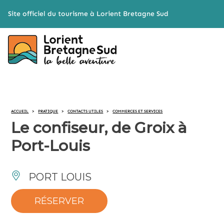
Cookies management panel
Site officiel du tourisme à Lorient Bretagne Sud
ACCUEIL
>
PRATIQUE
>
CONTACTS UTILES
>
COMMERCES ET SERVICES
Le confiseur, de Groix à
Port-Louis
PORT LOUIS
RÉSERVER