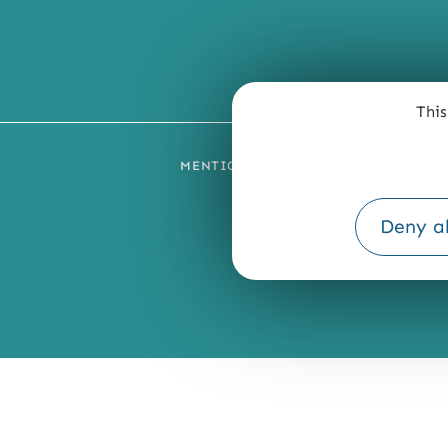
This
MENTIONS LÉGALES
PLAN DU SI
Deny al