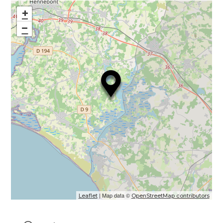
+
−
| Map data ©
Leaflet
OpenStreetMap contributors