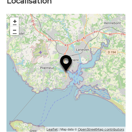
Localisation
+
−
| Map data ©
Leaflet
OpenStreetMap contributors