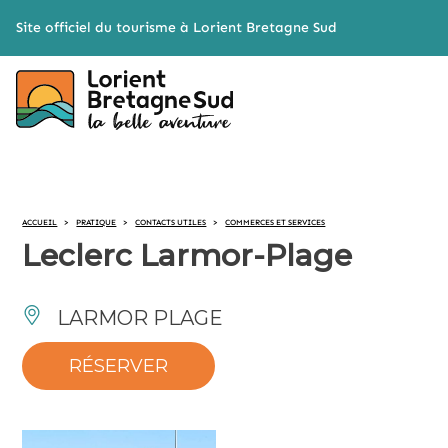
Cookies management panel
Site officiel du tourisme à Lorient Bretagne Sud
ACCUEIL
>
PRATIQUE
>
CONTACTS UTILES
>
COMMERCES ET SERVICES
Leclerc Larmor-Plage
LARMOR PLAGE
RÉSERVER