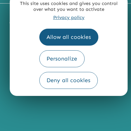
This site uses cookies and gives you control
over what you want to activate
MENTIONS LÉGALES
PLAN DU SITE
Privacy policy
ACCESSIBILITÉ : NON CONFORME
PRESSE
PRO
QUI SOMMES-NOUS ?
Allow all cookies
Personalize
Fourni par
Traduction
Deny all cookies