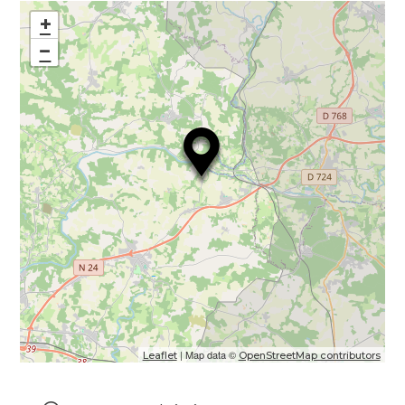
+
−
| Map data ©
Leaflet
OpenStreetMap contributors