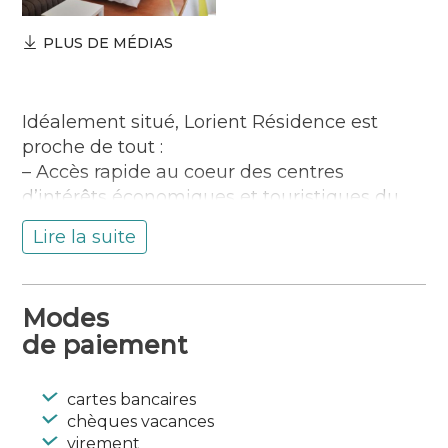
PLUS DE MÉDIAS
Idéalement situé, Lorient Résidence est
proche de tout :
– Accès rapide au coeur des centres
d’intérêts économiques et touristiques du
Pays de Lorient
Lire la suite
– Restauration et commerces à proximité
– Loisirs : Cinémas, bowling, shopping…à
moins de 5 min
Modes
– Transports en commun
de paiement
Adapté à votre style de vie, Lorient
Résidence vous propose :
cartes bancaires
– La location de studios de 25 m² meublés,
chèques vacances
entièrement équipés, à la décoration
virement