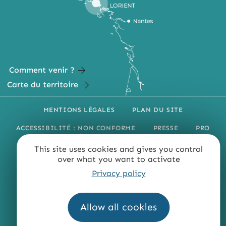
Comment venir ?
Carte du territoire
MENTIONS LÉGALES
PLAN DU SITE
ACCESSIBILITÉ : NON CONFORME
PRESSE
PRO
QUI SOMMES-NOUS ?
This site uses cookies and gives you control
over what you want to activate
Privacy policy
Allow all cookies
Fourni par
Traduction