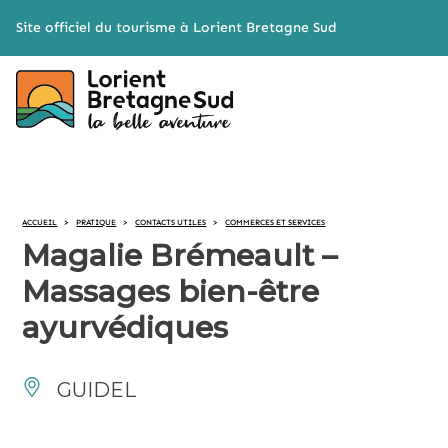
Cookies management panel
Site officiel du tourisme à Lorient Bretagne Sud
ACCUEIL
>
PRATIQUE
>
CONTACTS UTILES
>
COMMERCES ET SERVICES
Magalie Brémeault –
Massages bien-être
ayurvédiques
GUIDEL