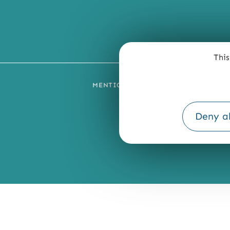
This
MENTIONS LÉGALES
PLAN DU SI
Deny al