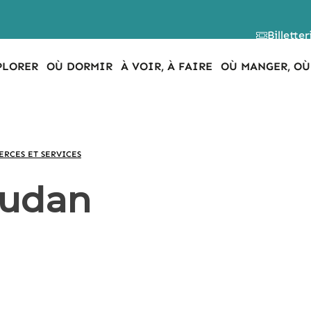
Billetter
PLORER
OÙ DORMIR
À VOIR, À FAIRE
OÙ MANGER, OÙ
RCES ET SERVICES
audan