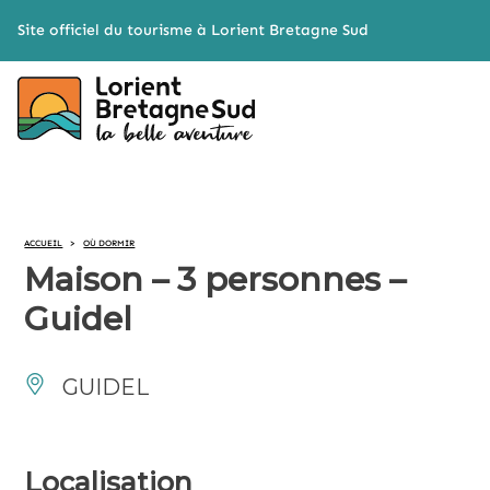
Cookies management panel
Site officiel du tourisme à Lorient Bretagne Sud
ACCUEIL
>
OÙ DORMIR
Maison – 3 personnes –
Guidel
GUIDEL
Localisation