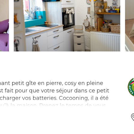
t petit gîte en pierre, cosy en pleine
t fait pour que votre séjour dans ce petit
harger vos batteries. Cocooning, il a été
qu’à la maison. Prenez le temps de vous
x de société, livres, télé, chaise longue,
ez l’embarras du choix. Après une journée de
n apéro pétanque au jeu de boules ; un