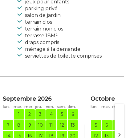
jeux pour enfants
parking privé
salon de jardin
terrain clos
terrain non clos
terrasse 18M²
draps compris
ménage à la demande
serviettes de toilette comprises
Septembre 2026
Octobre 2026
lun.
mar.
mer.
jeu.
ven.
sam.
dim.
lun.
mar.
mer.
jeu.
ve
1
2
3
4
5
6
1
7
8
9
10
11
12
13
5
6
7
8
14
15
16
17
18
19
20
12
13
14
15