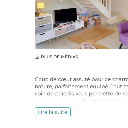
PLUS DE MÉDIAS
Coup de cœur assuré pour ce charman
nature, parfaitement équipé. Tout es
coin de paradis vous permette de rec
pensé pour se sentir encore mieux 
relaxer, coussins, plaids, bougies, jeu
Lire la suite
fauteuil de jardin, hamac, vous aur
visite ou à l’océan, préparez vous u