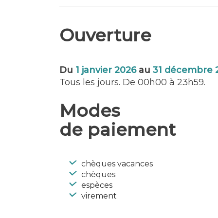
barbecue sur la terrasse, admirez le 
sous la pergola … profitez, savourez
jeux, fous rires, découvertes incont
Ouverture
!Entre Vannes et Lorient. A 5 min de
Attention, à savoir impérativement ….
Langues parlées : Anglais, Espagnol
Du
1 janvier 2026
au
31 décembre 
Tous les jours. De 00h00 à 23h59.
Modes
de paiement
chèques vacances
chèques
espèces
virement