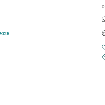
coucher du soleil installé au salon de jardin
.Au programme de votre séjour : détente,
ournables, fabrication de souvenirs assurés
 la Ria d’Etel, à 15mn des premières plages.
 Vous allez devenir addict à Kerfralig !
2026