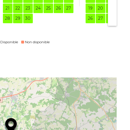
21
22
23
24
25
26
27
19
20
21
22
28
29
30
26
27
28
29
Disponible
Non disponible