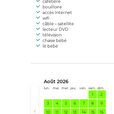
cafetière
bouilloire
accès Internet
wifi
câble – satellite
lecteur DVD
télévision
chaise bébé
lit bébé
Août 2026
lun.
mar.
mer.
jeu.
ven.
sam.
dim.
1
2
3
4
5
6
7
8
9
10
11
12
13
14
15
16