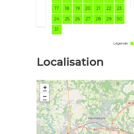
17
18
19
20
21
22
23
24
25
26
27
28
29
30
31
Légende :
Localisation
+
−