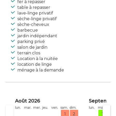
fer à repasser
table à repasser
lave-linge privatif
sèche-linge privatif
sèche-cheveux
barbecue
jardin indépendant
parking privé
salon de jardin
terrain clos
Location à la nuitée
location de linge
ménage à la demande
Août 2026
Septembre
lun.
mar.
mer.
jeu.
ven.
sam.
dim.
lun.
mar.
mer.
1
2
1
2