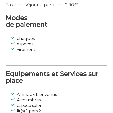
chambre 2 lits, une salle d’eau.
Taxe de séjour à partir de 0.90€
2 vélos mis à disposition.
Modes
Langues parlées : Anglais
de paiement
chèques
espèces
virement
Equipements et Services sur
place
Animaux bienvenus
4 chambres
espace salon
lit(s) 1 pers 2