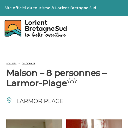
Cookies management panel
Site officiel du tourisme à Lorient Bretagne Sud
ACCUEIL
>
OÙ DORMIR
Maison – 8 personnes –
Larmor-Plage
LARMOR PLAGE