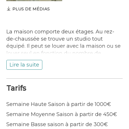
PLUS DE MÉDIAS
La maison comporte deux étages. Au rez-
de-chaussée se trouve un studio tout
équipé. Il peut se louer avec la maison ou se
louer seul en fonction du nombre de
personnes. Jamais deux locations
Lire la suite
simultanées. Tarif du studio : 250 € la
semaine.
Orientée plein Sud, la maison dispose d’ un
Tarifs
jardin clos avec terrasse, table de jardin,
barbecue.
Semaine Haute Saison à partir de 1000€
1er étage : séjour salon cuisine ouverte salle
Semaine Moyenne Saison à partir de 450€
d’eau chambre lit double.
2ème étage : 2 chambres lit double, 1
Semaine Basse saison à partir de 300€