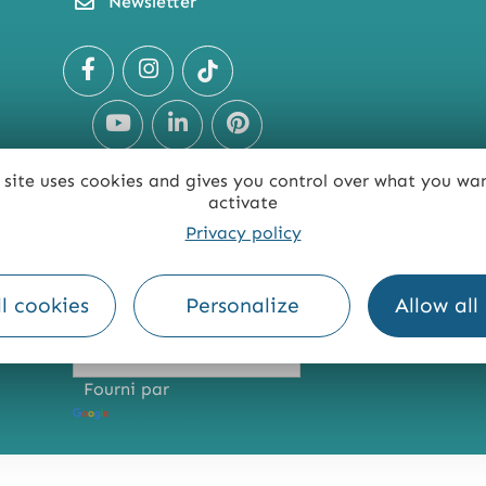
Newsletter
 site uses cookies and gives you control over what you wa
activate
Privacy policy
TE
ACCESSIBILITÉ : NON CONFORME
PRESSE
PRO
l cookies
Personalize
Allow all
Fourni par
Traduction