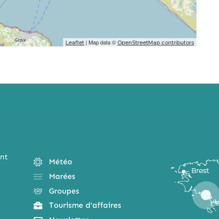
| Map data ©
Leaflet
OpenStreetMap contributors
nt
Météo
Marées
Groupes
Tourisme d'affaires