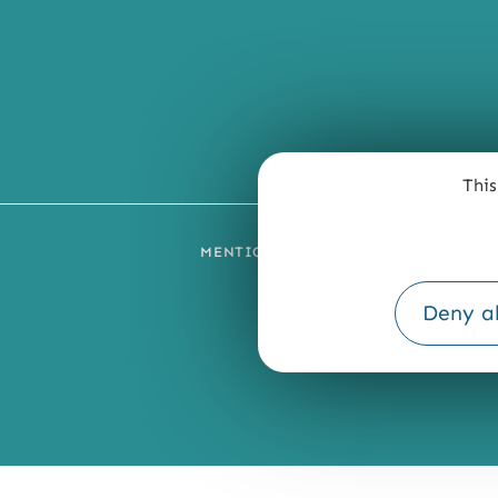
This
MENTIONS LÉGALES
PLAN DU SI
Deny al