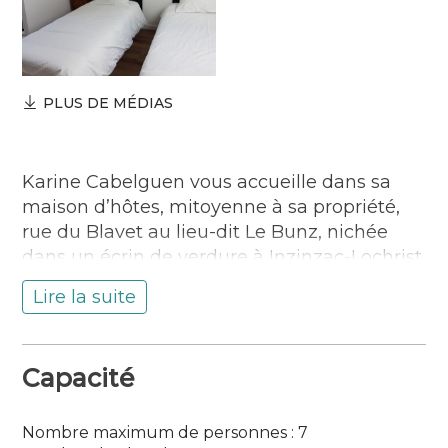
PLUS DE MÉDIAS
Karine Cabelguen vous accueille dans sa
maison d’hôtes, mitoyenne à sa propriété,
rue du Blavet au lieu-dit Le Bunz, nichée
dans un écrin de verdure à Inzinzac-Lochrist.
Elle vous propose trois chambres
Lire la suite
indépendantes, « Les Vergers du Bunz »,
chacune équipée de deux lits simples
(possibilité de les rapprocher), d’une salle
Capacité
d’eau privative avec WC, pour un confort
optimal. Une seule chambre peut être
équipée d’un troisième lit. Le petit-déjeuner
Nombre maximum de personnes : 7