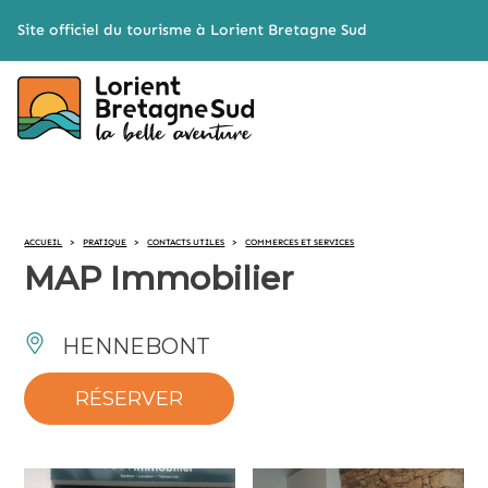
Cookies management panel
Site officiel du tourisme à Lorient Bretagne Sud
ACCUEIL
>
PRATIQUE
>
CONTACTS UTILES
>
COMMERCES ET SERVICES
MAP Immobilier
HENNEBONT
RÉSERVER