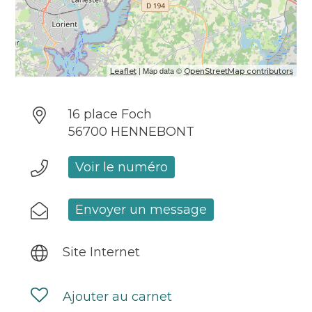
Agence immobilière
| Map data ©
Leaflet
OpenStreetMap contributors
16 place Foch
56700 HENNEBONT
Voir le numéro
Envoyer un message
Site Internet
Ajouter au carnet