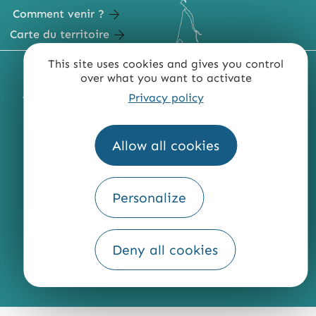
Comment venir ?
Carte du territoire
This site uses cookies and gives you control
MENTIONS LÉGALES
PLAN DU SITE
over what you want to activate
ACCESSIBILITÉ : NON CONFORME
PRESSE
PRO
Privacy policy
QUI SOMMES-NOUS ?
Allow all cookies
Personalize
Fourni par
Traduction
Deny all cookies