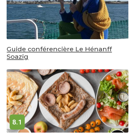
Guide conférencière Le Hénanff
Soazig
8.1