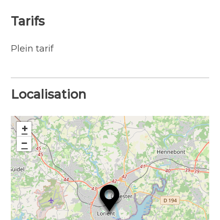
Handicap auditif
Tarifs
Handicap mental
Plein tarif
Localisation
+
−