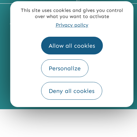
This site uses cookies and gives you control
MENTIONS LÉGALES
PLAN DU SITE
over what you want to activate
ACCESSIBILITÉ : NON CONFORME
PRESSE
PRO
Privacy policy
QUI SOMMES-NOUS ?
Allow all cookies
Personalize
Fourni par
Traduction
Deny all cookies