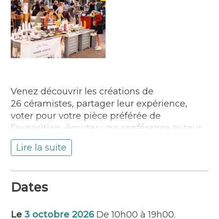
Venez découvrir les créations de
26 céramistes, partager leur expérience,
voter pour votre pièce préférée de
l’exposition, écouter une conférence autour
du Bol, fabriquer votre argile à modeler,
Lire la suite
vous initier au tournage ou au modelage,
assister à diverses démonstrations…
Déguster un thé ou un café dans une tasse
Dates
de créateur lors d’une pause gourmande…
Handicap moteur
Le
3 octobre 2026
De 10h00 à 19h00.
Handicap visuel