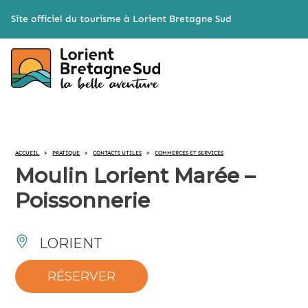
Cookies management panel
Site officiel du tourisme à Lorient Bretagne Sud
ACCUEIL
>
PRATIQUE
>
CONTACTS UTILES
>
COMMERCES ET SERVICES
Moulin Lorient Marée –
Poissonnerie
LORIENT
RÉSERVER