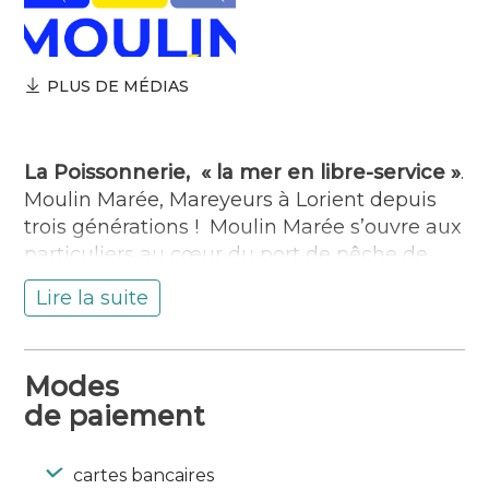
PLUS DE MÉDIAS
La Poissonnerie, « la mer en libre-service »
.
Moulin Marée, Mareyeurs à Lorient depuis
trois générations ! Moulin Marée s’ouvre aux
particuliers au cœur du port de pêche de
Lorient Kéroman – lieu emblématique de la
Lire la suite
pêche en France.
Accolée au magasin de marée, sa
poissonnerie propose la vente au détail de
Modes
tous les produits de la mer. La poissonnerie
de paiement
est ouverte du Lundi au samedi, de 8h00 à
12h00. Françoise et toute l’équipe vous
accueillent, vous donnent des astuces, des
cartes bancaires