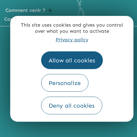
Comment venir ?
Carte du territoire
This site uses cookies and gives you control
over what you want to activate
MENTIONS LÉGALES
PLAN DU SITE
Privacy policy
ACCESSIBILITÉ : NON CONFORME
PRESSE
PRO
QUI SOMMES-NOUS ?
Allow all cookies
Personalize
Fourni par
Traduction
Deny all cookies