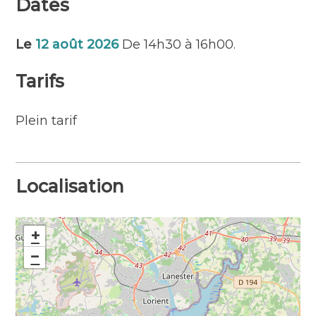
Dates
d’un temps de mise en scène, les enfants
peuvent alors « exposer » leurs productions
qui seront immortalisées.
Le
12 août 2026
De 14h30 à 16h00.
Tarifs
Plein tarif
Localisation
+
−