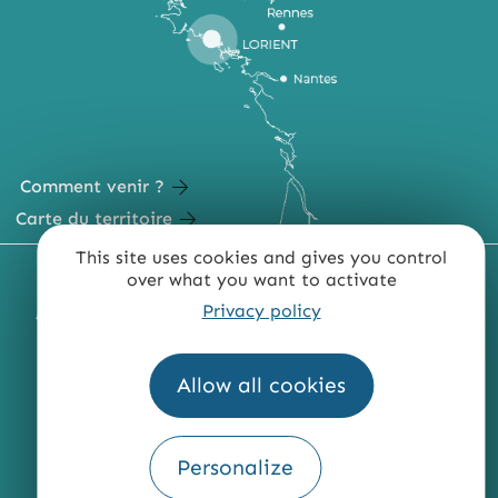
Comment venir ?
Carte du territoire
This site uses cookies and gives you control
MENTIONS LÉGALES
PLAN DU SITE
over what you want to activate
Privacy policy
ACCESSIBILITÉ : NON CONFORME
PRESSE
PRO
QUI SOMMES-NOUS ?
Allow all cookies
Personalize