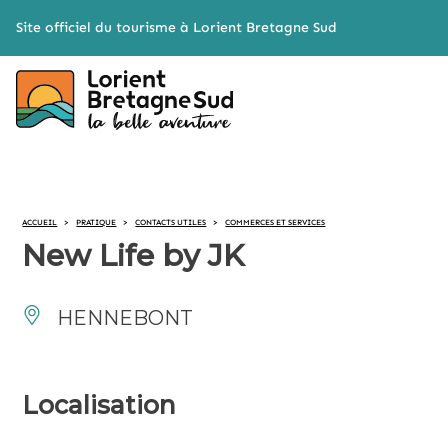
Cookies management panel
Site officiel du tourisme à Lorient Bretagne Sud
ACCUEIL
>
PRATIQUE
>
CONTACTS UTILES
>
COMMERCES ET SERVICES
New Life by JK
HENNEBONT
Localisation