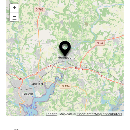
+
−
| Map data ©
Leaflet
OpenStreetMap contributors