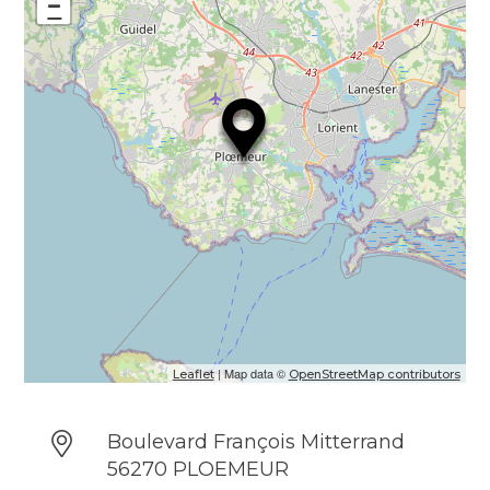
−
handicap (conformément à la législation en
vigueur)
| Map data ©
Leaflet
OpenStreetMap contributors
Boulevard François Mitterrand
56270 PLOEMEUR