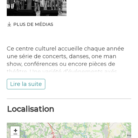
PLUS DE MÉDIAS
Ce centre culturel accueille chaque année
une série de concerts, danses, one man
show, conférences ou encore pièces de
théâtre. Une variété d’événements axés
autour des arts et de la création sont
Lire la suite
produits dans cette salle de 1000 places
assises et 1200 places debout, située en
plein centre-ville.
Localisation
Commerce
Location de salles pour réunion
+
Accessible aux personnes en situation de