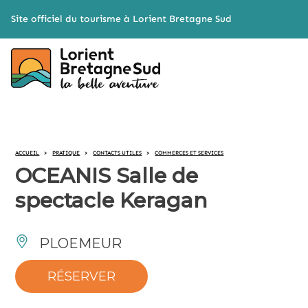
Cookies management panel
Site officiel du tourisme à Lorient Bretagne Sud
ACCUEIL
>
PRATIQUE
>
CONTACTS UTILES
>
COMMERCES ET SERVICES
OCEANIS Salle de
spectacle Keragan
PLOEMEUR
RÉSERVER