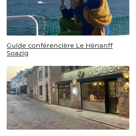
Guide conférencière Le Hénanff
Soazig