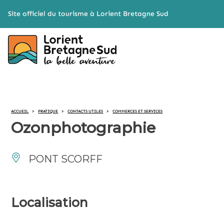
Cookies management panel
Site officiel du tourisme à Lorient Bretagne Sud
ACCUEIL
>
PRATIQUE
>
CONTACTS UTILES
>
COMMERCES ET SERVICES
Ozonphotographie
PONT SCORFF
Localisation