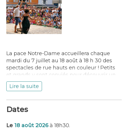
La pace Notre-Dame accueillera chaque
mardi du 7 juillet au 18 août à 18 h 30 des
spectacles de rue hauts en couleur ! Petits
et grands y sont conviés pour découvrir un
univers éclectique.
Lire la suite
Au programme du 18 août
: Cofea Show.
Poésie, humour, émotions, suspens
accompagnés d’un bon café saupoudré
Dates
d’une dose de jonglage farfelu.
Le
18 août 2026
à 18h30.