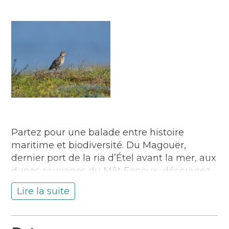
Partez pour une balade entre histoire
maritime et biodiversité. Du Magouër,
dernier port de la ria d’Étel avant la mer, aux
dunes sauvages du Mât Fenoux, découvrez
les traces de l’âge d’or de la pêche
Lire la suite
sardinière et thonière du XIXᵉ siècle et
explorez le Grand Site des Dunes Sauvages
de Gâvres à Quiberon d’une richesse