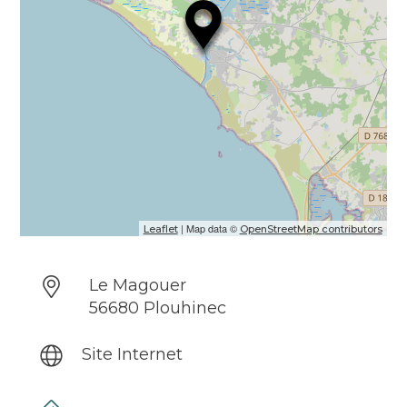
Équipement conseillé : chaussures adaptées
à la marche, vêtements en fonction de la
météo et jumelles si vous en possédez.
Lieu de rendez-vous : Communiqué après
inscription.
Du passé maritime aux dunes sauvages
| Map data ©
Leaflet
OpenStreetMap contributors
Le Magouer
56680 Plouhinec
Site Internet