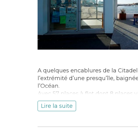
A quelques encablures de la Citadell
l’extrémité d’une presqu’île, baigné
l’Océan.
Avec 57 places à flot dont 8 places v
écrin naturel et écologique à découvr
Lire la suite
Port-Louis et Lorient par le bateau-b
Transport
Port de plaisance