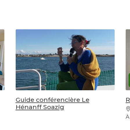
Guide conférencière Le
R
Hénanff Soazig
À