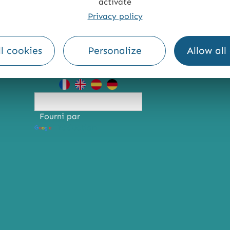
activate
Privacy policy
TE
ACCESSIBILITÉ : NON CONFORME
PRESSE
PRO
l cookies
Personalize
Allow all
Fourni par
Traduction