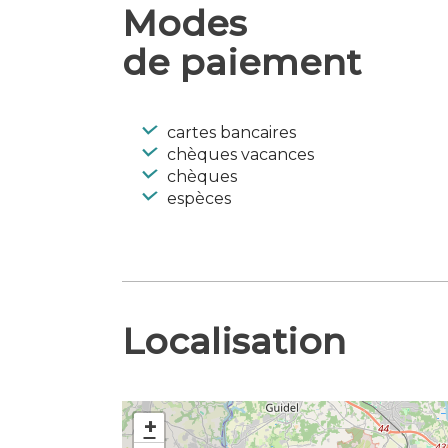
Modes
Accessible aux personnes en situat
législation en vigueur)
de paiement
Langues parlées : Anglais
cartes bancaires
chèques vacances
chèques
espèces
Localisation
+