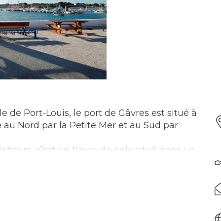
e de Port-Louis, le port de Gâvres est situé à
e au Nord par la Petite Mer et au Sud par
isiteurs, c’est un havre de paix situé dans un
ir à pied ou à vélo. Possibilité de rejoindre
us.