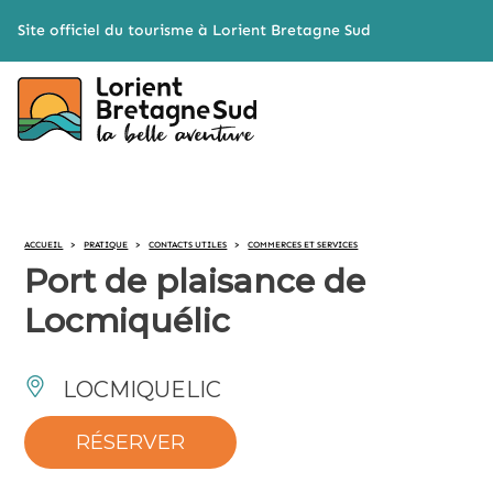
Cookies management panel
Site officiel du tourisme à Lorient Bretagne Sud
ACCUEIL
>
PRATIQUE
>
CONTACTS UTILES
>
COMMERCES ET SERVICES
Port de plaisance de
Locmiquélic
LOCMIQUELIC
RÉSERVER