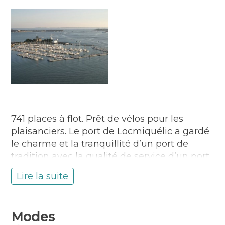
741 places à flot. Prêt de vélos pour les
plaisanciers. Le port de Locmiquélic a gardé
le charme et la tranquillité d’un port de
tradition avec la qualité de service d’un port
d’aujourd’hui.
Lire la suite
A mi-distance entre le centre-ville de Lorient
relié par batobus et les grands espaces, le
port de Locmiquélic est un espace idéal
Modes
pour découvrir la baie, les iles et l’histoire de