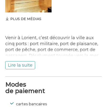
PLUS DE MÉDIAS
Venir à Lorient, c’est découvrir la ville aux
cinq ports : port militaire, port de plaisance,
port de pêche, port de commerce, port de
passagers. Résolument tournée vers la mer,
la ville dispose d’un véritable terrain de jeux
Lire la suite
pour les passionnés d’histoire et les férus de
course au large !
Dès votre arrivée au port, vous êtes accueilli
Modes
sur le plan d’eau par un agent de port qui
de paiement
vous accompagne jusqu’à sa place et l’aide
à accoster. A terre, la nouvelle capitainerie
de Lorient offre un accueil confortable aux
cartes bancaires