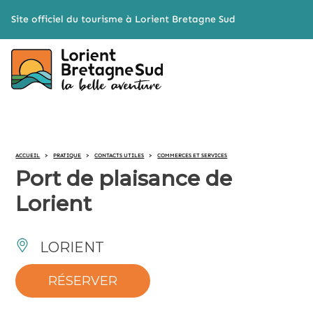
Cookies management panel
Site officiel du tourisme à Lorient Bretagne Sud
ACCUEIL
>
PRATIQUE
>
CONTACTS UTILES
>
COMMERCES ET SERVICES
Port de plaisance de
Lorient
LORIENT
RÉSERVER