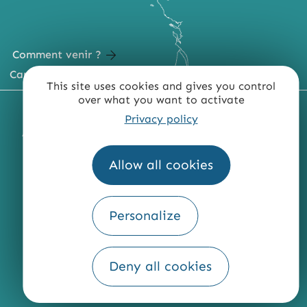
Comment venir ?
Carte du territoire
This site uses cookies and gives you control
over what you want to activate
MENTIONS LÉGALES
PLAN DU SITE
Privacy policy
ACCESSIBILITÉ : NON CONFORME
PRESSE
PRO
QUI SOMMES-NOUS ?
Allow all cookies
Personalize
Fourni par
Traduction
Deny all cookies