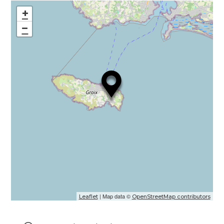
+
−
| Map data ©
Leaflet
OpenStreetMap contributors