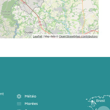
| Map data ©
Leaflet
OpenStreetMap contributors
nt
Météo
Marées