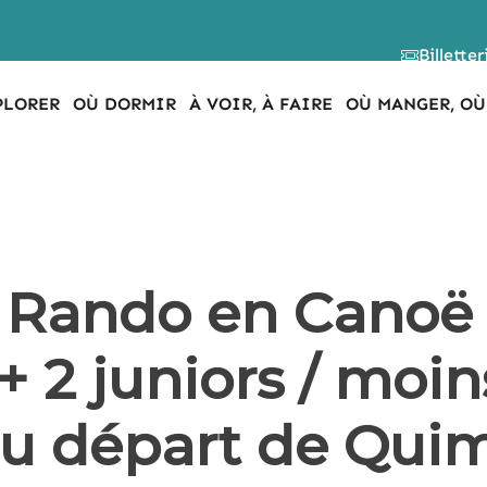
Billetter
PLORER
OÙ DORMIR
À VOIR, À FAIRE
OÙ MANGER, OÙ
 Rando en Canoë
+ 2 juniors / moin
 au départ de Qui